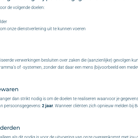
oor de volgende doelen:
lder
is om onze dienstverlening uit te kunnen voeren
seerde verwerkingen besluiten over zaken die (aanzienlijke) gevolgen k
mma’s of -systemen, zonder dat daar een mens (bijvoorbeeld een medew
ewaren
anger dan strikt nodig is om de doelen te realiseren waarvoor je gegeve
van persoonsgegevens:
2 jaar
. Wanneer cliënten zich opnieuw melden bij B
 derden
alleen als dit nodig is voor de uitvoering van onze overeenkomst met jou o