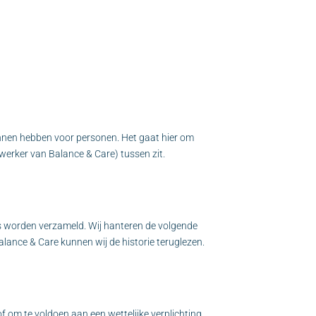
unnen hebben voor personen. Het gaat hier om
erker van Balance & Care) tussen zit.
ns worden verzameld. Wij hanteren de volgende
alance & Care kunnen wij de historie teruglezen.
f om te voldoen aan een wettelijke verplichting.