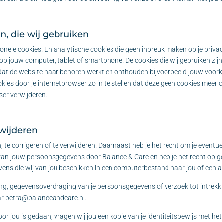
en, die wij gebruiken
onele cookies. En analytische cookies die geen inbreuk maken op je privacy
p jouw computer, tablet of smartphone. De cookies die wij gebruiken zijn
at de website naar behoren werkt en onthouden bijvoorbeeld jouw voorke
kies door je internetbrowser zo in te stellen dat deze geen cookies meer o
ser verwijderen.
rwijderen
n, te corrigeren of te verwijderen. Daarnaast heb je het recht om je even
an jouw persoonsgegevens door Balance & Care en heb je het recht op ge
ns die wij van jou beschikken in een computerbestand naar jou of een an
ering, gegevensoverdraging van je persoonsgegevens of verzoek tot intre
ar petra@balanceandcare.nl.
oor jou is gedaan, vragen wij jou een kopie van je identiteitsbewijs met he