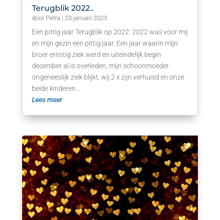
Terugblik 2022..
door
Petra
|
23 januari 2023
Een pittig jaar Terugblik op 2022. 2022 was voor mij
en mijn gezin een pittig jaar. Een jaar waarin mijn
broer ernstig ziek werd en uiteindelijk begin
december al is overleden, mijn schoonmoeder
ongeneeslijk ziek blijkt, wij 2 x zijn verhuisd en onze
beide kinderen...
Lees meer