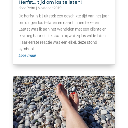
Herfst… tijd om los te laten!
door
Petra
|
6 oktober 2019
De herfst is bij uitstek een geschikte tijd van het jaar
om dingen los te laten en naar binnen te keren.
Laatst was ik aan het wandelen met een cliënte en
ik vroeg haar stil te staan bij wat zij los wilde laten.
Haar eerste reactie was een eikel, deze stond
symbool...
Lees meer