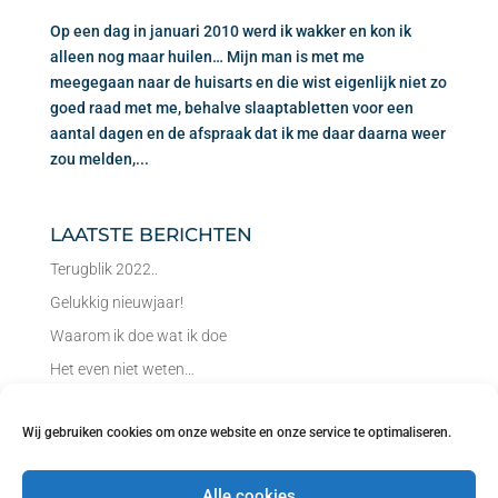
Op een dag in januari 2010 werd ik wakker en kon ik
alleen nog maar huilen… Mijn man is met me
meegegaan naar de huisarts en die wist eigenlijk niet zo
goed raad met me, behalve slaaptabletten voor een
aantal dagen en de afspraak dat ik me daar daarna weer
zou melden,...
Laatste berichten
Terugblik 2022..
Gelukkig nieuwjaar!
Waarom ik doe wat ik doe
Het even niet weten…
Luisteren naar je gevoel
Wij gebruiken cookies om onze website en onze service te optimaliseren.
Herfst… tijd om los te laten!
Tijd voor reflectie…
Alle cookies