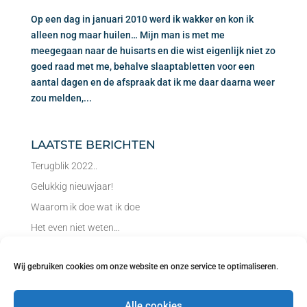
Op een dag in januari 2010 werd ik wakker en kon ik
alleen nog maar huilen… Mijn man is met me
meegegaan naar de huisarts en die wist eigenlijk niet zo
goed raad met me, behalve slaaptabletten voor een
aantal dagen en de afspraak dat ik me daar daarna weer
zou melden,...
Laatste berichten
Terugblik 2022..
Gelukkig nieuwjaar!
Waarom ik doe wat ik doe
Het even niet weten…
Luisteren naar je gevoel
Wij gebruiken cookies om onze website en onze service te optimaliseren.
Herfst… tijd om los te laten!
Tijd voor reflectie…
Alle cookies